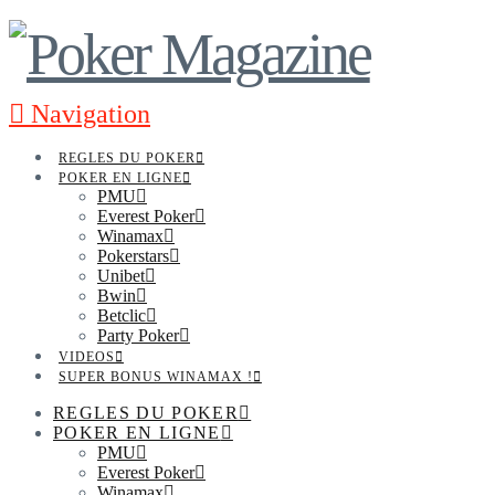
Navigation
REGLES DU POKER
POKER EN LIGNE
PMU
Everest Poker
Winamax
Pokerstars
Unibet
Bwin
Betclic
Party Poker
VIDEOS
SUPER BONUS WINAMAX !
REGLES DU POKER
POKER EN LIGNE
PMU
Everest Poker
Winamax